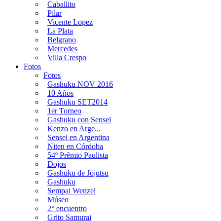
Caballito
Pilar
Vicente Lopez
La Plata
Belgrano
Mercedes
Villa Crespo
Fotos
Fotos
Gashuku NOV 2016
10 Años
Gashuku SET2014
1er Torneo
Gashuku con Sensei
Kenzo en Arge...
Sensei en Argentina
Niten en Córdoba
54º Prêmio Paulista
Dojos
Gashuku de Jojutsu
Gashuku
Sempai Wenzel
Múseo
2° encuentro
Grito Samurai