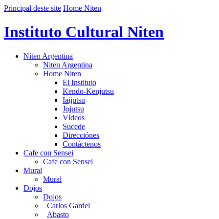
Principal deste site
Home Niten
Instituto Cultural Niten
Niten Argentina
Niten Argentina
Home Niten
El Instituto
Kendo-Kenjutsu
Iaijutsu
Jojutsu
Vídeos
Sucede
Direcciónes
Contáctenos
Cafe con Sensei
Cafe con Sensei
Mural
Mural
Dojos
Dojos
Carlos Gardel
Abasto