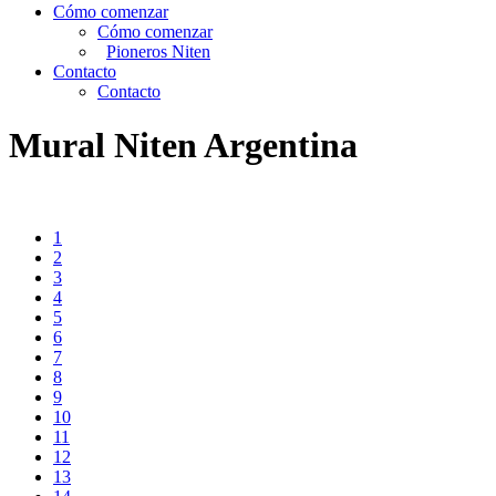
Cómo comenzar
Cómo comenzar
Pioneros Niten
Contacto
Contacto
Mural Niten Argentina
1
2
3
4
5
6
7
8
9
10
11
12
13